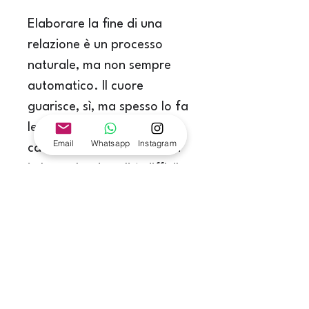
Elaborare la fine di una 
relazione è un processo 
naturale, ma non sempre 
automatico. Il cuore 
guarisce, sì, ma spesso lo fa 
lentamente, in modo 
Email
Whatsapp
Instagram
caotico, e a volte si blocca 
in loop che da soli è difficile 
riconoscere e interrompere.
Ci si ritrova a rimuginare 
per mesi sulle stesse scene, 
a oscillare tra la voglia di 
tornare e la rabbia, a 